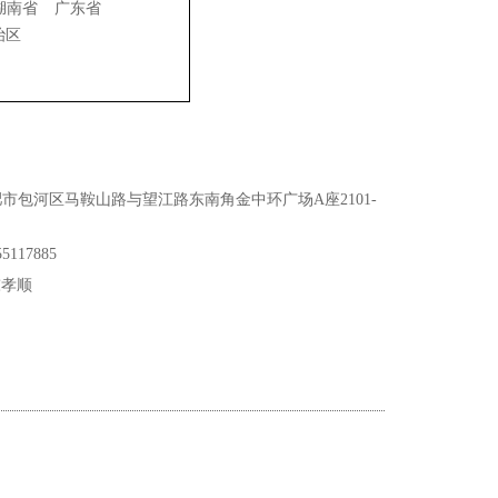
湖南省
广东省
治区
市包河区马鞍山路与望江路东南角金中环广场A座2101-
5117885
孝顺