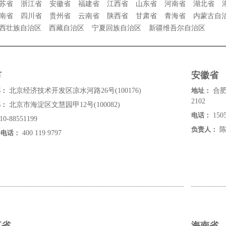
苏省
浙江省
安徽省
福建省
江西省
山东省
河南省
湖北省
南省
四川省
贵州省
云南省
陕西省
甘肃省
青海省
内蒙古自
西壮族自治区
西藏自治区
宁夏回族自治区
新疆维吾尔自治区
市
安徽省
部：
北京经济技术开发区凉水河路26号(100176)
地址：
合肥
2102
部：
北京市海淀区文慧园甲12号(100082)
电话：
1505
10-88551199
负责人：
陈
务电话：
400 119 9797
江省
海南省