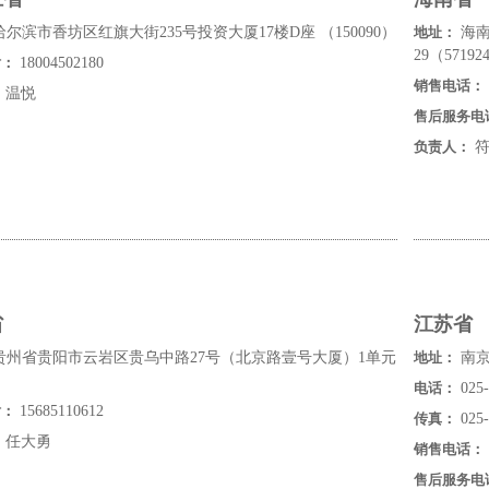
尔滨市香坊区红旗大街235号投资大厦17楼D座 （150090）
地址：
海南
29（57192
话：
18004502180
销售电话：
：
温悦
售后服务电
负责人：
符
省
江苏省
贵州省贵阳市云岩区贵乌中路27号（北京路壹号大厦）1单元
地址：
南京
电话：
025-
话：
15685110612
传真：
025-
：
任大勇
销售电话：
售后服务电