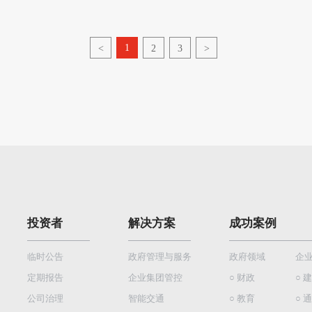
1
<
2
3
>
投资者
解决方案
成功案例
临时公告
政府管理与服务
政府领域
企
定期报告
企业集团管控
○ 财政
○ 
公司治理
智能交通
○ 教育
○ 