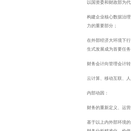
以国资委和财政部为代
构建企业核心数据治理
力的重要部分；
在外部经济大环境下行
生式发展成为首要任务
财务会计向管理会计转
云计算、移动互联、人
内部动因：
财务的重新定义、运营
基于以上内外部环境的