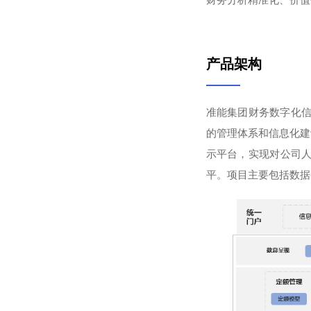
财务分析精准化、价值
产品架构
准能集团财务数字化信
的管理体系和信息化建
示平台，实现对公司
平。项目主要包括数据