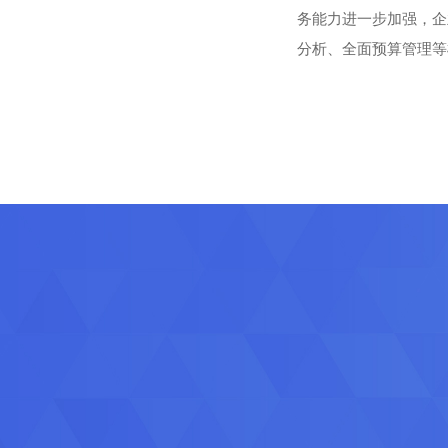
务能力进一步加强，企
分析、全面预算管理等