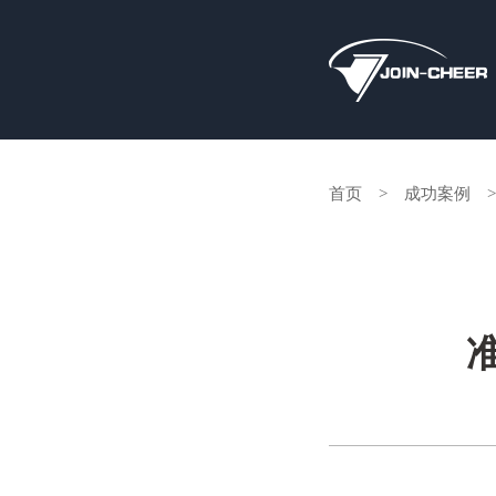
首页
>
成功案例
>