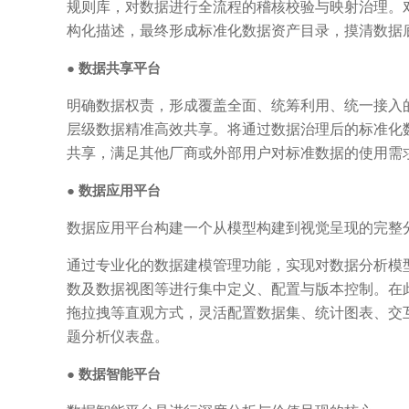
规则库，对数据进行全流程的稽核校验与映射治理。
构化描述，最终形成标准化数据资产目录，摸清数据
●
数据共享平台
明确数据权责，形成覆盖全面、统筹利用、统一接入
层级数据精准高效共享。将通过数据治理后的标准化数
共享，满足其他厂商或外部用户对标准数据的使用需
●
数据应用平台
数据应用平台构建一个从模型构建到视觉呈现的完整
通过专业化的数据建模管理功能，实现对数据分析模
数及数据视图等进行集中定义、配置与版本控制。在
拖拉拽等直观方式，灵活配置数据集、统计图表、交
题分析仪表盘。
●
数据智能平台