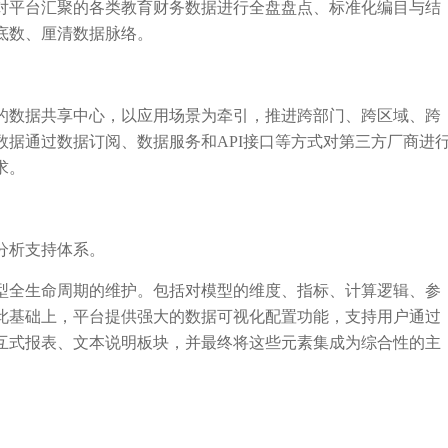
对平台汇聚的各类教育财务数据进行全盘盘点、标准化编目与结
底数、厘清数据脉络。
的数据共享中心，以应用场景为牵引，推进跨部门、跨区域、跨
据通过数据订阅、数据服务和API接口等方式对第三方厂商进
求。
分析支持体系。
型全生命周期的维护。包括对模型的维度、指标、计算逻辑、参
此基础上，平台提供强大的数据可视化配置功能，支持用户通过
互式报表、文本说明板块，并最终将这些元素集成为综合性的主