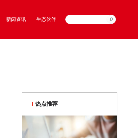
新闻资讯
生态伙伴
热点推荐