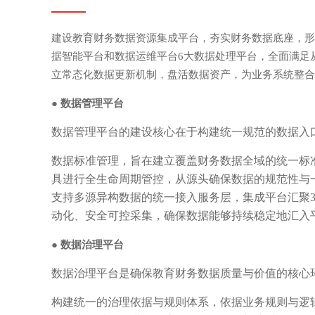
建设教育财务数据资源集成平台，夯实财务数据底座，形
据智能平台和数据运维平台6大数据处理平台，全面满足
立常态化数据更新机制，盘活数据资产，为业务系统整合
● 数据管理平台
数据管理平台的建设核心在于构建统一规范的数据入
数据标准管理，旨在建立覆盖财务数据全域的统一标
具进行全生命周期管控，从源头确保数据的规范性与
支持多源异构数据的统一接入服务层，集成平台汇聚3
动化、安全可控采集，确保数据能够持续稳定地汇入
●
数据治理平台
数据治理平台是确保教育财务数据质量与价值的核心
构建统一的治理依据与规则体系，依据业务规则与逻