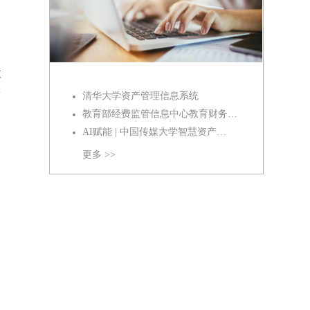
教
要
清华大学资产管理信息系统
教育部经费监管信息中心教育财务…
AI赋能 | 中国传媒大学智慧资产…
更多 >>