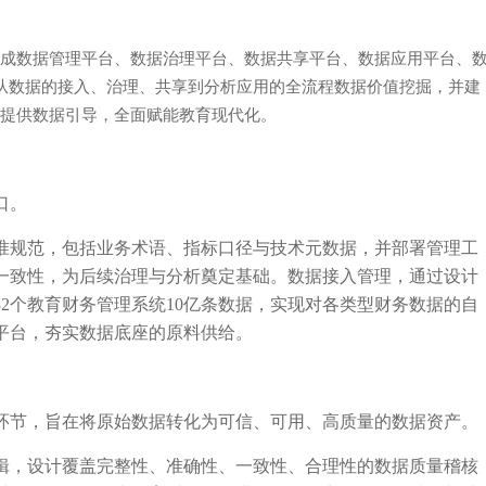
成数据管理平台、数据治理平台、数据共享平台、数据应用平台、
从数据的接入、治理、共享到分析应用的全流程数据价值挖掘，并建
提供数据引导，全面赋能教育现代化。
口。
准规范，包括业务术语、指标口径与技术元数据，并部署管理工
一致性，为后续治理与分析奠定基础。数据接入管理，通过设计
2个教育财务管理系统10亿条数据，实现对各类型财务数据的自
平台，夯实数据底座的原料供给。
环节，旨在将原始数据转化为可信、可用、高质量的数据资产。
辑，设计覆盖完整性、准确性、一致性、合理性的数据质量稽核