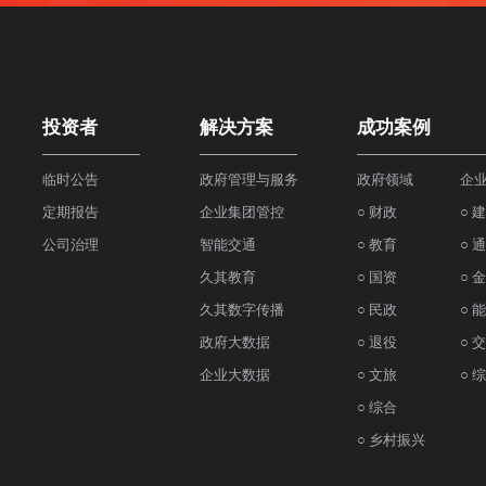
投资者
解决方案
成功案例
临时公告
政府管理与服务
政府领域
企
定期报告
企业集团管控
○ 财政
○ 
公司治理
智能交通
○ 教育
○ 
久其教育
○ 国资
○ 
久其数字传播
○ 民政
○ 
政府大数据
○ 退役
○ 
企业大数据
○ 文旅
○ 
○ 综合
○ 乡村振兴